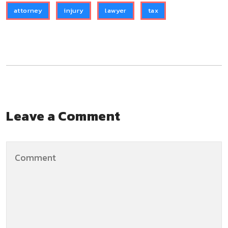
attorney
injury
lawyer
tax
Leave a Comment